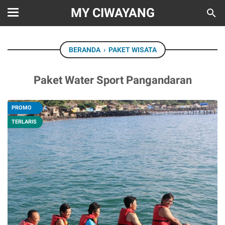
MY CIWAYANG
BERANDA
›
PAKET WISATA
Paket Water Sport Pangandaran
PROMO
TERLARIS